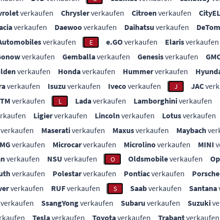
vrolet
verkaufen
Chrysler
verkaufen
Citroen
verkaufen
CityE
acia
verkaufen
Daewoo
verkaufen
Daihatsu
verkaufen
DeTom
Automobiles
verkaufen
e.GO
verkaufen
Elaris
verkaufen
E
Gonow
verkaufen
Gemballa
verkaufen
Genesis
verkaufen
GM
lden
verkaufen
Honda
verkaufen
Hummer
verkaufen
Hyunda
ra
verkaufen
Isuzu
verkaufen
Iveco
verkaufen
JAC
verk
J
KTM
verkaufen
Lada
verkaufen
Lamborghini
verkaufen
L
rkaufen
Ligier
verkaufen
Lincoln
verkaufen
Lotus
verkaufen
verkaufen
Maserati
verkaufen
Maxus
verkaufen
Maybach
ver
MG
verkaufen
Microcar
verkaufen
Microlino
verkaufen
MINI
v
an
verkaufen
NSU
verkaufen
Oldsmobile
verkaufen
Op
O
uth
verkaufen
Polestar
verkaufen
Pontiac
verkaufen
Porsche
ver
verkaufen
RUF
verkaufen
Saab
verkaufen
Santana
S
verkaufen
SsangYong
verkaufen
Subaru
verkaufen
Suzuki
ve
rkaufen
Tesla
verkaufen
Toyota
verkaufen
Trabant
verkaufen