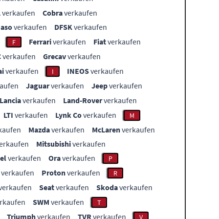
L
verkaufen
Cobra
verkaufen
aso
verkaufen
DFSK
verkaufen
Ferrari
verkaufen
Fiat
verkaufen
F
C
verkaufen
Grecav
verkaufen
i
verkaufen
INEOS
verkaufen
I
aufen
Jaguar
verkaufen
Jeep
verkaufen
Lancia
verkaufen
Land-Rover
verkaufen
LTI
verkaufen
Lynk Co
verkaufen
M
kaufen
Mazda
verkaufen
McLaren
verkaufen
erkaufen
Mitsubishi
verkaufen
el
verkaufen
Ora
verkaufen
P
verkaufen
Proton
verkaufen
R
verkaufen
Seat
verkaufen
Skoda
verkaufen
rkaufen
SWM
verkaufen
T
Triumph
verkaufen
TVR
verkaufen
V