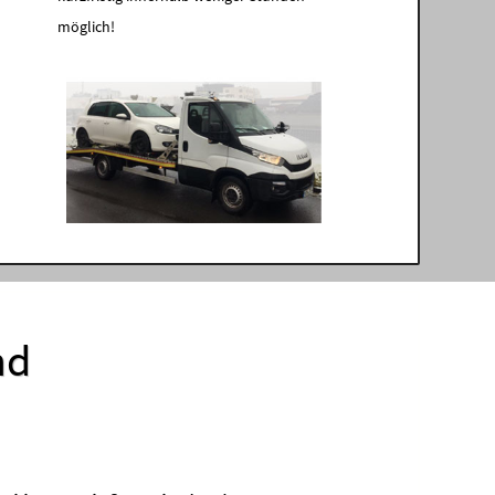
möglich!
nd