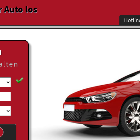
r Auto los
Hotlin
n
alten