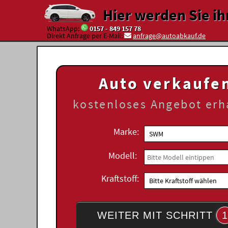
Hier werden Sie ih
WhatsApp:
0157 - 849 157 78
Direkt Anfrage per E-Mail:
anfrage@autoabkauf.de
Auto verkaufe
kostenloses
Angebot erh
Marke:
Modell:
Kraftstoff:
WEITER MIT SCHRITT
1