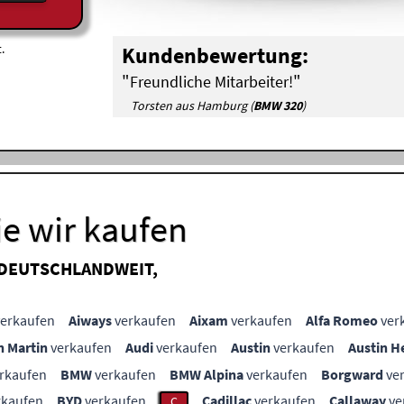
.
Kundenbewertung:
"
"
Freundliche Mitarbeiter!
Torsten aus Hamburg (
BMW 320
)
e wir kaufen
 DEUTSCHLANDWEIT,
erkaufen
Aiways
verkaufen
Aixam
verkaufen
Alfa Romeo
ver
n Martin
verkaufen
Audi
verkaufen
Austin
verkaufen
Austin H
rkaufen
BMW
verkaufen
BMW Alpina
verkaufen
Borgward
ve
rkaufen
BYD
verkaufen
Cadillac
verkaufen
Callaway
ve
C