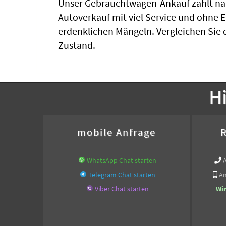
Unser Gebrauchtwagen-Ankauf zahlt nat
Autoverkauf mit viel Service und ohne 
erdenklichen Mängeln. Vergleichen Sie 
Zustand.
Hi
mobile Anfrage
R
WhatsApp Chat starten
Telegram Chat starten
An
Viber Chat starten
Wi