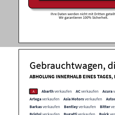
Ihre Daten werden nicht mit Dritten geteilt
Wir garantieren 100% Sicherheit.
Gebrauchtwagen, di
ABHOLUNG INNERHALB EINES TAGES,
Abarth
verkaufen
AC
verkaufen
Acura
v
A
Artega
verkaufen
Asia Motors
verkaufen
Asto
Barkas
verkaufen
Bentley
verkaufen
Bitter
ve
Bristol
verkaufen
Bugatti
verkaufen
Buick
ve