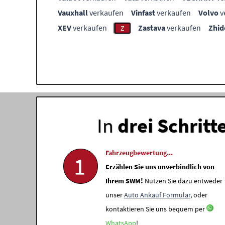
Vauxhall
verkaufen
Vinfast
verkaufen
Volvo
v
XEV
verkaufen
Zastava
verkaufen
Zhid
Z
In
drei Schritt
Fahrzeugbewertung...
1
Erzählen Sie uns unverbindlich von
Ihrem SWM!
Nutzen Sie dazu entweder
unser
Auto Ankauf Formular
, oder
kontaktieren Sie uns bequem per
WhatsApp
!