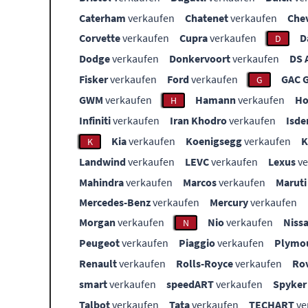
Caterham
verkaufen
Chatenet
verkaufen
Che
Corvette
verkaufen
Cupra
verkaufen
D
D
Dodge
verkaufen
Donkervoort
verkaufen
DS 
Fisker
verkaufen
Ford
verkaufen
GAC 
G
GWM
verkaufen
Hamann
verkaufen
Ho
H
Infiniti
verkaufen
Iran Khodro
verkaufen
Isde
Kia
verkaufen
Koenigsegg
verkaufen
K
Landwind
verkaufen
LEVC
verkaufen
Lexus
ve
Mahindra
verkaufen
Marcos
verkaufen
Maruti
Mercedes-Benz
verkaufen
Mercury
verkaufen
Morgan
verkaufen
Nio
verkaufen
Niss
N
Peugeot
verkaufen
Piaggio
verkaufen
Plymo
Renault
verkaufen
Rolls-Royce
verkaufen
Ro
smart
verkaufen
speedART
verkaufen
Spyker
Talbot
verkaufen
Tata
verkaufen
TECHART
ve