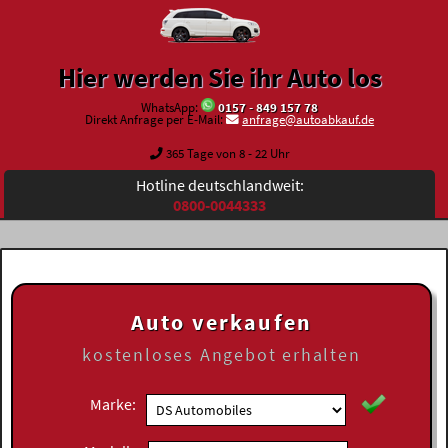
Hier werden Sie ihr Auto los
WhatsApp:
0157 - 849 157 78
Direkt Anfrage per E-Mail:
anfrage@autoabkauf.de
365 Tage von 8 - 22 Uhr
Hotline deutschlandweit:
0800-0044333
Auto verkaufen
kostenloses
Angebot erhalten
Marke: