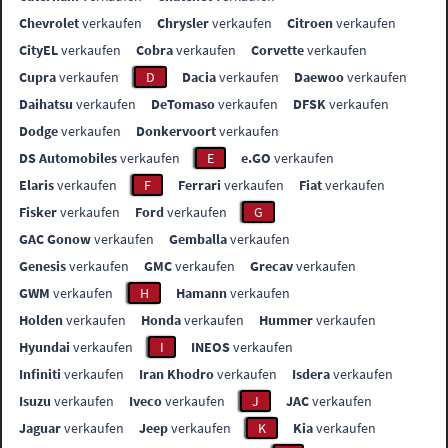
Chevrolet
verkaufen
Chrysler
verkaufen
Citroen
verkaufen
CityEL
verkaufen
Cobra
verkaufen
Corvette
verkaufen
Cupra
verkaufen
D
Dacia
verkaufen
Daewoo
verkaufen
Daihatsu
verkaufen
DeTomaso
verkaufen
DFSK
verkaufen
Dodge
verkaufen
Donkervoort
verkaufen
DS Automobiles
verkaufen
E
e.GO
verkaufen
Elaris
verkaufen
F
Ferrari
verkaufen
Fiat
verkaufen
Fisker
verkaufen
Ford
verkaufen
G
GAC Gonow
verkaufen
Gemballa
verkaufen
Genesis
verkaufen
GMC
verkaufen
Grecav
verkaufen
GWM
verkaufen
H
Hamann
verkaufen
Holden
verkaufen
Honda
verkaufen
Hummer
verkaufen
Hyundai
verkaufen
I
INEOS
verkaufen
Infiniti
verkaufen
Iran Khodro
verkaufen
Isdera
verkaufen
Isuzu
verkaufen
Iveco
verkaufen
J
JAC
verkaufen
Jaguar
verkaufen
Jeep
verkaufen
K
Kia
verkaufen