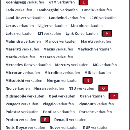
Koenigsegg
verkaufen
KTM
verkaufen
L
Lada
verkaufen
Lamborghini
verkaufen
Lancia
verkaufen
Land-Rover
verkaufen
Landwind
verkaufen
LEVC
verkaufen
Lexus
verkaufen
Ligier
verkaufen
Lincoln
verkaufen
Lotus
verkaufen
LTI
verkaufen
Lynk Co
verkaufen
M
Mahindra
verkaufen
Marcos
verkaufen
Maruti
verkaufen
Maserati
verkaufen
Maxus
verkaufen
Maybach
verkaufen
Mazda
verkaufen
McLaren
verkaufen
Mercedes-Benz
verkaufen
Mercury
verkaufen
MG
verkaufen
Microcar
verkaufen
Microlino
verkaufen
MINI
verkaufen
Mitsubishi
verkaufen
Morgan
verkaufen
N
Nio
verkaufen
Nissan
verkaufen
NSU
verkaufen
O
Oldsmobile
verkaufen
Opel
verkaufen
Ora
verkaufen
P
Peugeot
verkaufen
Piaggio
verkaufen
Plymouth
verkaufen
Polestar
verkaufen
Pontiac
verkaufen
Porsche
verkaufen
Proton
verkaufen
R
Renault
verkaufen
Rolls-Royce
verkaufen
Rover
verkaufen
RUF
verkaufen