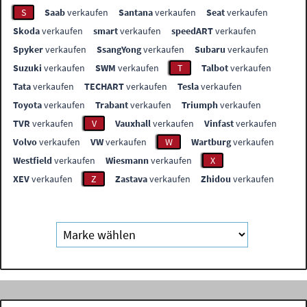
S
Saab
verkaufen
Santana
verkaufen
Seat
verkaufen
Skoda
verkaufen
smart
verkaufen
speedART
verkaufen
Spyker
verkaufen
SsangYong
verkaufen
Subaru
verkaufen
Suzuki
verkaufen
SWM
verkaufen
T
Talbot
verkaufen
Tata
verkaufen
TECHART
verkaufen
Tesla
verkaufen
Toyota
verkaufen
Trabant
verkaufen
Triumph
verkaufen
TVR
verkaufen
V
Vauxhall
verkaufen
Vinfast
verkaufen
Volvo
verkaufen
VW
verkaufen
W
Wartburg
verkaufen
Westfield
verkaufen
Wiesmann
verkaufen
X
XEV
verkaufen
Z
Zastava
verkaufen
Zhidou
verkaufen