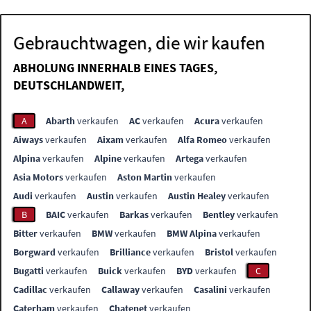
Gebrauchtwagen, die wir kaufen
ABHOLUNG INNERHALB EINES TAGES,
DEUTSCHLANDWEIT,
A
Abarth
verkaufen
AC
verkaufen
Acura
verkaufen
Aiways
verkaufen
Aixam
verkaufen
Alfa Romeo
verkaufen
Alpina
verkaufen
Alpine
verkaufen
Artega
verkaufen
Asia Motors
verkaufen
Aston Martin
verkaufen
Audi
verkaufen
Austin
verkaufen
Austin Healey
verkaufen
B
BAIC
verkaufen
Barkas
verkaufen
Bentley
verkaufen
Bitter
verkaufen
BMW
verkaufen
BMW Alpina
verkaufen
Borgward
verkaufen
Brilliance
verkaufen
Bristol
verkaufen
Bugatti
verkaufen
Buick
verkaufen
BYD
verkaufen
C
Cadillac
verkaufen
Callaway
verkaufen
Casalini
verkaufen
Caterham
verkaufen
Chatenet
verkaufen