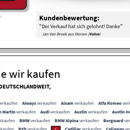
.
Kundenbewertung:
"
"
Der Verkauf hat sich gelohnt! Danke
Jan Van Broek aus Viersen (
Volvo
)
e wir kaufen
 DEUTSCHLANDWEIT,
erkaufen
Aiways
verkaufen
Aixam
verkaufen
Alfa Romeo
ver
n Martin
verkaufen
Audi
verkaufen
Austin
verkaufen
Austin H
rkaufen
BMW
verkaufen
BMW Alpina
verkaufen
Borgward
ve
rkaufen
BYD
verkaufen
Cadillac
verkaufen
Callaway
ve
C