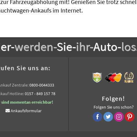
h zur Fahrzeugabholung mit! Genießen Sie trotz schne
auchtwagen-Ankaufs im Internet.
er-
werden-
Sie-
ihr-
Auto-
los
ufen Sie uns an:
Ankauf Zentrale:
0800-0044333
kauf Hotline:
0157 - 849 157 78
Folgen!
r sind momentan erreichbar!
Folgen Sie uns schon?
Ankaufsformular