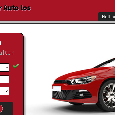
r Auto los
Hotlin
n
alten