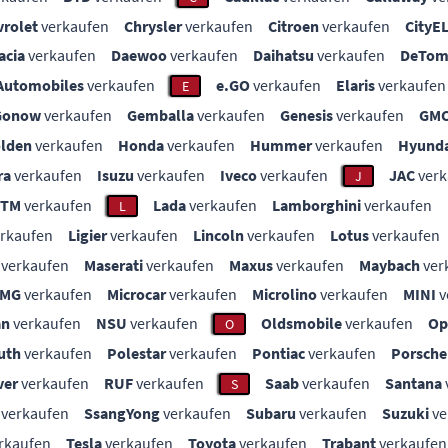
vrolet
verkaufen
Chrysler
verkaufen
Citroen
verkaufen
CityE
acia
verkaufen
Daewoo
verkaufen
Daihatsu
verkaufen
DeTom
Automobiles
verkaufen
e.GO
verkaufen
Elaris
verkaufen
E
Gonow
verkaufen
Gemballa
verkaufen
Genesis
verkaufen
GM
lden
verkaufen
Honda
verkaufen
Hummer
verkaufen
Hyunda
ra
verkaufen
Isuzu
verkaufen
Iveco
verkaufen
JAC
verk
J
KTM
verkaufen
Lada
verkaufen
Lamborghini
verkaufen
L
rkaufen
Ligier
verkaufen
Lincoln
verkaufen
Lotus
verkaufen
verkaufen
Maserati
verkaufen
Maxus
verkaufen
Maybach
ver
MG
verkaufen
Microcar
verkaufen
Microlino
verkaufen
MINI
v
an
verkaufen
NSU
verkaufen
Oldsmobile
verkaufen
Op
O
uth
verkaufen
Polestar
verkaufen
Pontiac
verkaufen
Porsche
ver
verkaufen
RUF
verkaufen
Saab
verkaufen
Santana
S
verkaufen
SsangYong
verkaufen
Subaru
verkaufen
Suzuki
ve
rkaufen
Tesla
verkaufen
Toyota
verkaufen
Trabant
verkaufen