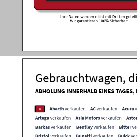
Ihre Daten werden nicht mit Dritten geteilt
Wir garantieren 100% Sicherheit.
Gebrauchtwagen, di
ABHOLUNG INNERHALB EINES TAGES,
Abarth
verkaufen
AC
verkaufen
Acura
v
A
Artega
verkaufen
Asia Motors
verkaufen
Asto
Barkas
verkaufen
Bentley
verkaufen
Bitter
ve
Bristol
verkaufen
Bugatti
verkaufen
Buick
ve