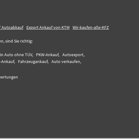
/ Autoabkauf
Export Ankauf von KTM
Wir-kaufen-alle-KFZ
 sind Sie richtig:
ein Auto ohne TÜV,
PKW-Ankauf,
Autoexport,
-Ankauf,
Fahrzeugankauf,
Auto verkaufen,
ertungen