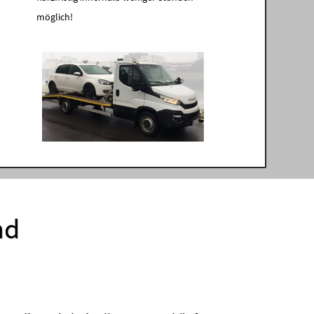
möglich!
nd