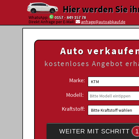
Hier werden Sie ih
WhatsApp:
0157 - 849 157 78
Direkt Anfrage per E-Mail:
anfrage@autoabkauf.de
Auto verkaufe
kostenloses
Angebot erh
Marke:
Modell:
Kraftstoff:
WEITER MIT SCHRITT
1