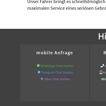
Unser Fahrer bringt es schnellstmöglic
maximalen Service eines seriösen Gebr
Hi
mobile Anfrage
R
WhatsApp Chat starten
Telegram Chat starten
An
Viber Chat starten
Wi