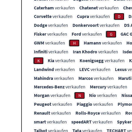
Caterham
verkaufen
Chatenet
verkaufen
Che
Corvette
verkaufen
Cupra
verkaufen
D
D
Dodge
verkaufen
Donkervoort
verkaufen
DS 
Fisker
verkaufen
Ford
verkaufen
GAC 
G
GWM
verkaufen
Hamann
verkaufen
Ho
H
Infiniti
verkaufen
Iran Khodro
verkaufen
Isde
Kia
verkaufen
Koenigsegg
verkaufen
K
Landwind
verkaufen
LEVC
verkaufen
Lexus
ve
Mahindra
verkaufen
Marcos
verkaufen
Maruti
Mercedes-Benz
verkaufen
Mercury
verkaufen
Morgan
verkaufen
Nio
verkaufen
Niss
N
Peugeot
verkaufen
Piaggio
verkaufen
Plymo
Renault
verkaufen
Rolls-Royce
verkaufen
Ro
smart
verkaufen
speedART
verkaufen
Spyker
Talbot
verkaufen
Tata
verkaufen
TECHART
ve