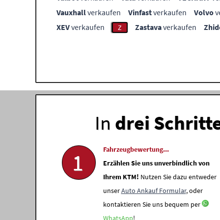
Vauxhall
verkaufen
Vinfast
verkaufen
Volvo
v
XEV
verkaufen
Zastava
verkaufen
Zhid
Z
In
drei Schritt
Fahrzeugbewertung...
1
Erzählen Sie uns unverbindlich von
Ihrem KTM!
Nutzen Sie dazu entweder
unser
Auto Ankauf Formular
, oder
kontaktieren Sie uns bequem per
WhatsApp
!