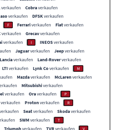
L
verkaufen
Cobra
verkaufen
aso
verkaufen
DFSK
verkaufen
Ferrari
verkaufen
Fiat
verkaufen
F
C
verkaufen
Grecav
verkaufen
i
verkaufen
INEOS
verkaufen
I
aufen
Jaguar
verkaufen
Jeep
verkaufen
Lancia
verkaufen
Land-Rover
verkaufen
LTI
verkaufen
Lynk Co
verkaufen
M
kaufen
Mazda
verkaufen
McLaren
verkaufen
erkaufen
Mitsubishi
verkaufen
el
verkaufen
Ora
verkaufen
P
verkaufen
Proton
verkaufen
R
verkaufen
Seat
verkaufen
Skoda
verkaufen
rkaufen
SWM
verkaufen
T
Triumph
verkaufen
TVR
verkaufen
V