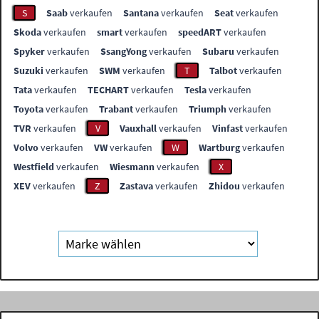
S
Saab
verkaufen
Santana
verkaufen
Seat
verkaufen
Skoda
verkaufen
smart
verkaufen
speedART
verkaufen
Spyker
verkaufen
SsangYong
verkaufen
Subaru
verkaufen
Suzuki
verkaufen
SWM
verkaufen
T
Talbot
verkaufen
Tata
verkaufen
TECHART
verkaufen
Tesla
verkaufen
Toyota
verkaufen
Trabant
verkaufen
Triumph
verkaufen
TVR
verkaufen
V
Vauxhall
verkaufen
Vinfast
verkaufen
Volvo
verkaufen
VW
verkaufen
W
Wartburg
verkaufen
Westfield
verkaufen
Wiesmann
verkaufen
X
XEV
verkaufen
Z
Zastava
verkaufen
Zhidou
verkaufen