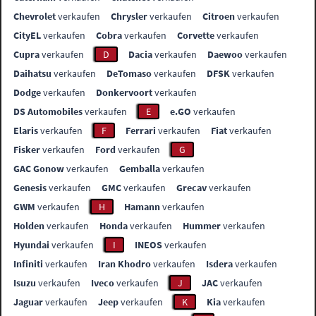
Chevrolet
verkaufen
Chrysler
verkaufen
Citroen
verkaufen
CityEL
verkaufen
Cobra
verkaufen
Corvette
verkaufen
Cupra
verkaufen
D
Dacia
verkaufen
Daewoo
verkaufen
Daihatsu
verkaufen
DeTomaso
verkaufen
DFSK
verkaufen
Dodge
verkaufen
Donkervoort
verkaufen
DS Automobiles
verkaufen
E
e.GO
verkaufen
Elaris
verkaufen
F
Ferrari
verkaufen
Fiat
verkaufen
Fisker
verkaufen
Ford
verkaufen
G
GAC Gonow
verkaufen
Gemballa
verkaufen
Genesis
verkaufen
GMC
verkaufen
Grecav
verkaufen
GWM
verkaufen
H
Hamann
verkaufen
Holden
verkaufen
Honda
verkaufen
Hummer
verkaufen
Hyundai
verkaufen
I
INEOS
verkaufen
Infiniti
verkaufen
Iran Khodro
verkaufen
Isdera
verkaufen
Isuzu
verkaufen
Iveco
verkaufen
J
JAC
verkaufen
Jaguar
verkaufen
Jeep
verkaufen
K
Kia
verkaufen