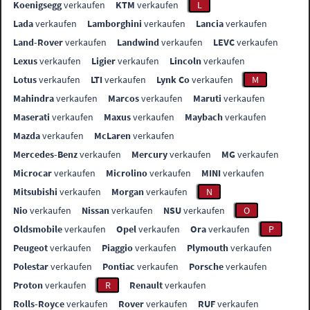
Koenigsegg
verkaufen
KTM
verkaufen
L
Lada
verkaufen
Lamborghini
verkaufen
Lancia
verkaufen
Land-Rover
verkaufen
Landwind
verkaufen
LEVC
verkaufen
Lexus
verkaufen
Ligier
verkaufen
Lincoln
verkaufen
Lotus
verkaufen
LTI
verkaufen
Lynk Co
verkaufen
M
Mahindra
verkaufen
Marcos
verkaufen
Maruti
verkaufen
Maserati
verkaufen
Maxus
verkaufen
Maybach
verkaufen
Mazda
verkaufen
McLaren
verkaufen
Mercedes-Benz
verkaufen
Mercury
verkaufen
MG
verkaufen
Microcar
verkaufen
Microlino
verkaufen
MINI
verkaufen
Mitsubishi
verkaufen
Morgan
verkaufen
N
Nio
verkaufen
Nissan
verkaufen
NSU
verkaufen
O
Oldsmobile
verkaufen
Opel
verkaufen
Ora
verkaufen
P
Peugeot
verkaufen
Piaggio
verkaufen
Plymouth
verkaufen
Polestar
verkaufen
Pontiac
verkaufen
Porsche
verkaufen
Proton
verkaufen
R
Renault
verkaufen
Rolls-Royce
verkaufen
Rover
verkaufen
RUF
verkaufen