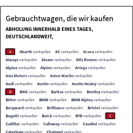
Gebrauchtwagen, die wir kaufen
ABHOLUNG INNERHALB EINES TAGES,
DEUTSCHLANDWEIT,
A
Abarth
verkaufen
AC
verkaufen
Acura
verkaufen
Aiways
verkaufen
Aixam
verkaufen
Alfa Romeo
verkaufen
Alpina
verkaufen
Alpine
verkaufen
Artega
verkaufen
Asia Motors
verkaufen
Aston Martin
verkaufen
Audi
verkaufen
Austin
verkaufen
Austin Healey
verkaufen
B
BAIC
verkaufen
Barkas
verkaufen
Bentley
verkaufen
Bitter
verkaufen
BMW
verkaufen
BMW Alpina
verkaufen
Borgward
verkaufen
Brilliance
verkaufen
Bristol
verkaufen
Bugatti
verkaufen
Buick
verkaufen
BYD
verkaufen
C
Cadillac
verkaufen
Callaway
verkaufen
Casalini
verkaufen
Caterham
verkaufen
Chatenet
verkaufen