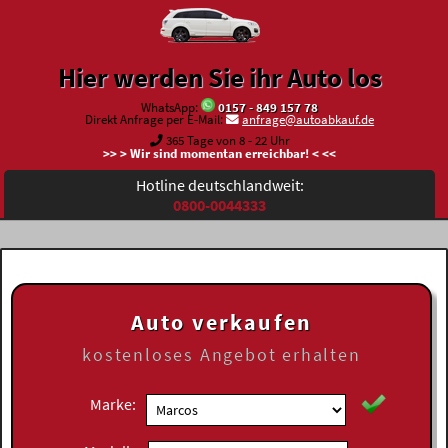
Hier werden Sie ihr Auto los
WhatsApp:
0157 - 849 157 78
Direkt Anfrage per E-Mail:
anfrage@autoabkauf.de
365 Tage von 8 - 22 Uhr
>> > Wir sind momentan erreichbar! < <<
Hotline deutschlandweit:
0800-0044333
Auto verkaufen
kostenloses
Angebot erhalten
Marke: