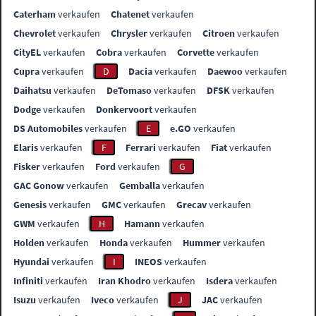
Caterham
verkaufen
Chatenet
verkaufen
Chevrolet
verkaufen
Chrysler
verkaufen
Citroen
verkaufen
CityEL
verkaufen
Cobra
verkaufen
Corvette
verkaufen
Cupra
verkaufen
D
Dacia
verkaufen
Daewoo
verkaufen
Daihatsu
verkaufen
DeTomaso
verkaufen
DFSK
verkaufen
Dodge
verkaufen
Donkervoort
verkaufen
DS Automobiles
verkaufen
E
e.GO
verkaufen
Elaris
verkaufen
F
Ferrari
verkaufen
Fiat
verkaufen
Fisker
verkaufen
Ford
verkaufen
G
GAC Gonow
verkaufen
Gemballa
verkaufen
Genesis
verkaufen
GMC
verkaufen
Grecav
verkaufen
GWM
verkaufen
H
Hamann
verkaufen
Holden
verkaufen
Honda
verkaufen
Hummer
verkaufen
Hyundai
verkaufen
I
INEOS
verkaufen
Infiniti
verkaufen
Iran Khodro
verkaufen
Isdera
verkaufen
Isuzu
verkaufen
Iveco
verkaufen
J
JAC
verkaufen