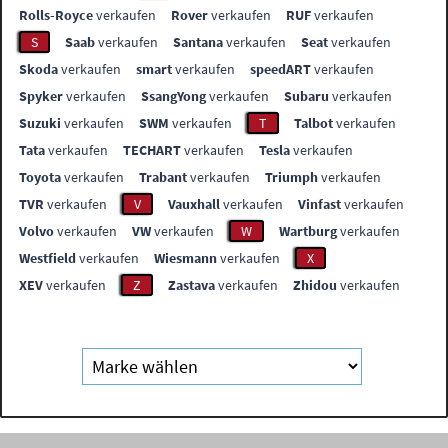
Rolls-Royce
verkaufen
Rover
verkaufen
RUF
verkaufen
S
Saab
verkaufen
Santana
verkaufen
Seat
verkaufen
Skoda
verkaufen
smart
verkaufen
speedART
verkaufen
Spyker
verkaufen
SsangYong
verkaufen
Subaru
verkaufen
Suzuki
verkaufen
SWM
verkaufen
T
Talbot
verkaufen
Tata
verkaufen
TECHART
verkaufen
Tesla
verkaufen
Toyota
verkaufen
Trabant
verkaufen
Triumph
verkaufen
TVR
verkaufen
V
Vauxhall
verkaufen
Vinfast
verkaufen
Volvo
verkaufen
VW
verkaufen
W
Wartburg
verkaufen
Westfield
verkaufen
Wiesmann
verkaufen
X
XEV
verkaufen
Z
Zastava
verkaufen
Zhidou
verkaufen