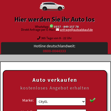
Hier werden Sie ihr Auto los
WhatsApp:
0157 - 849 157 78
Direkt Anfrage per E-Mail:
anfrage@autoabkauf.de
365 Tage von 8 - 22 Uhr
Hotline deutschlandweit:
0800-0044333
Auto verkaufen
kostenloses
Angebot erhalten
Marke: