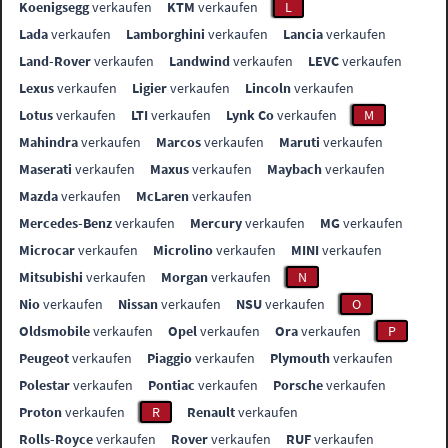
Koenigsegg
verkaufen
KTM
verkaufen
L
Lada
verkaufen
Lamborghini
verkaufen
Lancia
verkaufen
Land-Rover
verkaufen
Landwind
verkaufen
LEVC
verkaufen
Lexus
verkaufen
Ligier
verkaufen
Lincoln
verkaufen
Lotus
verkaufen
LTI
verkaufen
Lynk Co
verkaufen
M
Mahindra
verkaufen
Marcos
verkaufen
Maruti
verkaufen
Maserati
verkaufen
Maxus
verkaufen
Maybach
verkaufen
Mazda
verkaufen
McLaren
verkaufen
Mercedes-Benz
verkaufen
Mercury
verkaufen
MG
verkaufen
Microcar
verkaufen
Microlino
verkaufen
MINI
verkaufen
Mitsubishi
verkaufen
Morgan
verkaufen
N
Nio
verkaufen
Nissan
verkaufen
NSU
verkaufen
O
Oldsmobile
verkaufen
Opel
verkaufen
Ora
verkaufen
P
Peugeot
verkaufen
Piaggio
verkaufen
Plymouth
verkaufen
Polestar
verkaufen
Pontiac
verkaufen
Porsche
verkaufen
Proton
verkaufen
R
Renault
verkaufen
Rolls-Royce
verkaufen
Rover
verkaufen
RUF
verkaufen