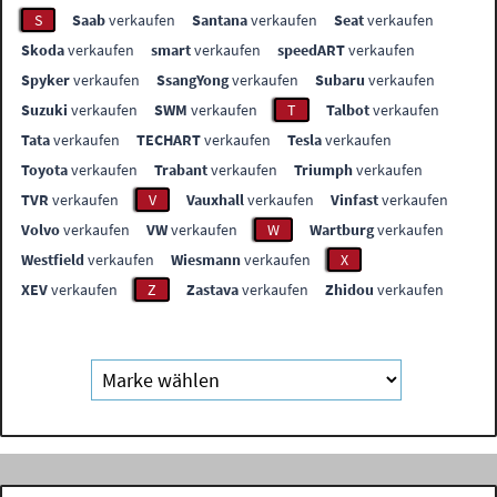
S
Saab
verkaufen
Santana
verkaufen
Seat
verkaufen
Skoda
verkaufen
smart
verkaufen
speedART
verkaufen
Spyker
verkaufen
SsangYong
verkaufen
Subaru
verkaufen
Suzuki
verkaufen
SWM
verkaufen
T
Talbot
verkaufen
Tata
verkaufen
TECHART
verkaufen
Tesla
verkaufen
Toyota
verkaufen
Trabant
verkaufen
Triumph
verkaufen
TVR
verkaufen
V
Vauxhall
verkaufen
Vinfast
verkaufen
Volvo
verkaufen
VW
verkaufen
W
Wartburg
verkaufen
Westfield
verkaufen
Wiesmann
verkaufen
X
XEV
verkaufen
Z
Zastava
verkaufen
Zhidou
verkaufen