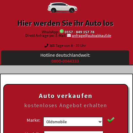
Hier werden Sie ihr Auto los
WhatsApp:
0157 - 849 157 78
Direkt Anfrage per E-Mail:
anfrage@autoabkauf.de
365 Tage von 8 - 22 Uhr
Hotline deutschlandweit:
0800-0044333
Auto verkaufen
kostenloses
Angebot erhalten
Marke: