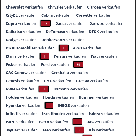
Chevrolet
verkaufen
Chrysler
verkaufen
Citroen
verkaufen
CityEL
verkaufen
Cobra
verkaufen
Corvette
verkaufen
Cupra
verkaufen
D
Dacia
verkaufen
Daewoo
verkaufen
Daihatsu
verkaufen
DeTomaso
verkaufen
DFSK
verkaufen
Dodge
verkaufen
Donkervoort
verkaufen
DS Automobiles
verkaufen
E
e.GO
verkaufen
Elaris
verkaufen
F
Ferrari
verkaufen
Fiat
verkaufen
Fisker
verkaufen
Ford
verkaufen
G
GAC Gonow
verkaufen
Gemballa
verkaufen
Genesis
verkaufen
GMC
verkaufen
Grecav
verkaufen
GWM
verkaufen
H
Hamann
verkaufen
Holden
verkaufen
Honda
verkaufen
Hummer
verkaufen
Hyundai
verkaufen
I
INEOS
verkaufen
Infiniti
verkaufen
Iran Khodro
verkaufen
Isdera
verkaufen
Isuzu
verkaufen
Iveco
verkaufen
J
JAC
verkaufen
Jaguar
verkaufen
Jeep
verkaufen
K
Kia
verkaufen