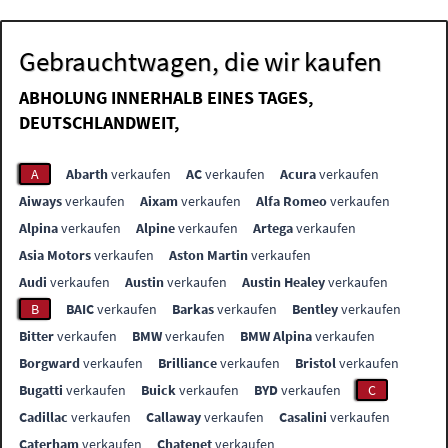
Gebrauchtwagen, die wir kaufen
ABHOLUNG INNERHALB EINES TAGES,
DEUTSCHLANDWEIT,
A
Abarth
verkaufen
AC
verkaufen
Acura
verkaufen
Aiways
verkaufen
Aixam
verkaufen
Alfa Romeo
verkaufen
Alpina
verkaufen
Alpine
verkaufen
Artega
verkaufen
Asia Motors
verkaufen
Aston Martin
verkaufen
Audi
verkaufen
Austin
verkaufen
Austin Healey
verkaufen
B
BAIC
verkaufen
Barkas
verkaufen
Bentley
verkaufen
Bitter
verkaufen
BMW
verkaufen
BMW Alpina
verkaufen
Borgward
verkaufen
Brilliance
verkaufen
Bristol
verkaufen
Bugatti
verkaufen
Buick
verkaufen
BYD
verkaufen
C
Cadillac
verkaufen
Callaway
verkaufen
Casalini
verkaufen
Caterham
verkaufen
Chatenet
verkaufen