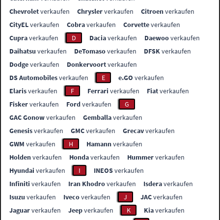
Chevrolet
verkaufen
Chrysler
verkaufen
Citroen
verkaufen
CityEL
verkaufen
Cobra
verkaufen
Corvette
verkaufen
Cupra
verkaufen
D
Dacia
verkaufen
Daewoo
verkaufen
Daihatsu
verkaufen
DeTomaso
verkaufen
DFSK
verkaufen
Dodge
verkaufen
Donkervoort
verkaufen
DS Automobiles
verkaufen
E
e.GO
verkaufen
Elaris
verkaufen
F
Ferrari
verkaufen
Fiat
verkaufen
Fisker
verkaufen
Ford
verkaufen
G
GAC Gonow
verkaufen
Gemballa
verkaufen
Genesis
verkaufen
GMC
verkaufen
Grecav
verkaufen
GWM
verkaufen
H
Hamann
verkaufen
Holden
verkaufen
Honda
verkaufen
Hummer
verkaufen
Hyundai
verkaufen
I
INEOS
verkaufen
Infiniti
verkaufen
Iran Khodro
verkaufen
Isdera
verkaufen
Isuzu
verkaufen
Iveco
verkaufen
J
JAC
verkaufen
Jaguar
verkaufen
Jeep
verkaufen
K
Kia
verkaufen