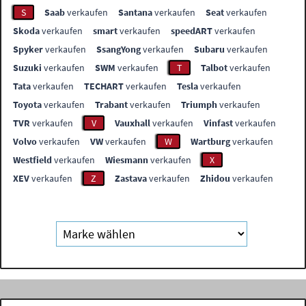
S
Saab
verkaufen
Santana
verkaufen
Seat
verkaufen
Skoda
verkaufen
smart
verkaufen
speedART
verkaufen
Spyker
verkaufen
SsangYong
verkaufen
Subaru
verkaufen
Suzuki
verkaufen
SWM
verkaufen
T
Talbot
verkaufen
Tata
verkaufen
TECHART
verkaufen
Tesla
verkaufen
Toyota
verkaufen
Trabant
verkaufen
Triumph
verkaufen
TVR
verkaufen
V
Vauxhall
verkaufen
Vinfast
verkaufen
Volvo
verkaufen
VW
verkaufen
W
Wartburg
verkaufen
Westfield
verkaufen
Wiesmann
verkaufen
X
XEV
verkaufen
Z
Zastava
verkaufen
Zhidou
verkaufen