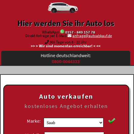
Hier werden Sie ihr Auto los
WhatsApp:
0157 - 849 157 78
Direkt Anfrage per E-Mail:
anfrage@autoabkauf.de
365 Tage von 8 - 22 Uhr
>> > Wir sind momentan erreichbar! < <<
Hotline deutschlandweit:
0800-0044333
Auto verkaufen
kostenloses
Angebot erhalten
Marke: