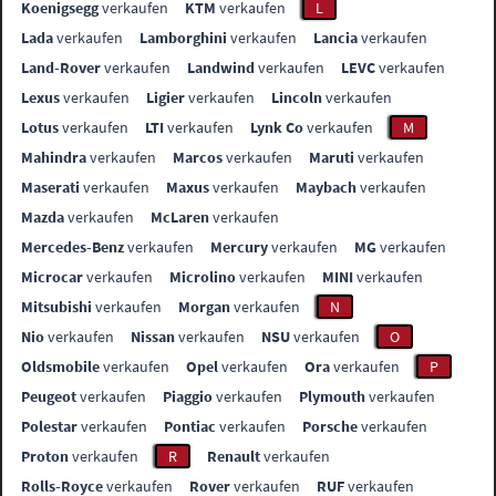
Koenigsegg
verkaufen
KTM
verkaufen
L
Lada
verkaufen
Lamborghini
verkaufen
Lancia
verkaufen
Land-Rover
verkaufen
Landwind
verkaufen
LEVC
verkaufen
Lexus
verkaufen
Ligier
verkaufen
Lincoln
verkaufen
Lotus
verkaufen
LTI
verkaufen
Lynk Co
verkaufen
M
Mahindra
verkaufen
Marcos
verkaufen
Maruti
verkaufen
Maserati
verkaufen
Maxus
verkaufen
Maybach
verkaufen
Mazda
verkaufen
McLaren
verkaufen
Mercedes-Benz
verkaufen
Mercury
verkaufen
MG
verkaufen
Microcar
verkaufen
Microlino
verkaufen
MINI
verkaufen
Mitsubishi
verkaufen
Morgan
verkaufen
N
Nio
verkaufen
Nissan
verkaufen
NSU
verkaufen
O
Oldsmobile
verkaufen
Opel
verkaufen
Ora
verkaufen
P
Peugeot
verkaufen
Piaggio
verkaufen
Plymouth
verkaufen
Polestar
verkaufen
Pontiac
verkaufen
Porsche
verkaufen
Proton
verkaufen
R
Renault
verkaufen
Rolls-Royce
verkaufen
Rover
verkaufen
RUF
verkaufen