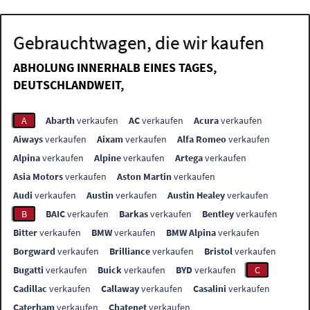
Gebrauchtwagen, die wir kaufen
ABHOLUNG INNERHALB EINES TAGES,
DEUTSCHLANDWEIT,
A
Abarth
verkaufen
AC
verkaufen
Acura
verkaufen
Aiways
verkaufen
Aixam
verkaufen
Alfa Romeo
verkaufen
Alpina
verkaufen
Alpine
verkaufen
Artega
verkaufen
Asia Motors
verkaufen
Aston Martin
verkaufen
Audi
verkaufen
Austin
verkaufen
Austin Healey
verkaufen
B
BAIC
verkaufen
Barkas
verkaufen
Bentley
verkaufen
Bitter
verkaufen
BMW
verkaufen
BMW Alpina
verkaufen
Borgward
verkaufen
Brilliance
verkaufen
Bristol
verkaufen
Bugatti
verkaufen
Buick
verkaufen
BYD
verkaufen
C
Cadillac
verkaufen
Callaway
verkaufen
Casalini
verkaufen
Caterham
verkaufen
Chatenet
verkaufen