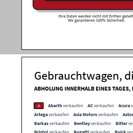
Ihre Daten werden nicht mit Dritten geteilt
Wir garantieren 100% Sicherheit.
Gebrauchtwagen, di
ABHOLUNG INNERHALB EINES TAGES,
Abarth
verkaufen
AC
verkaufen
Acura
v
A
Artega
verkaufen
Asia Motors
verkaufen
Asto
Barkas
verkaufen
Bentley
verkaufen
Bitter
ve
Bristol
verkaufen
Bugatti
verkaufen
Buick
ve