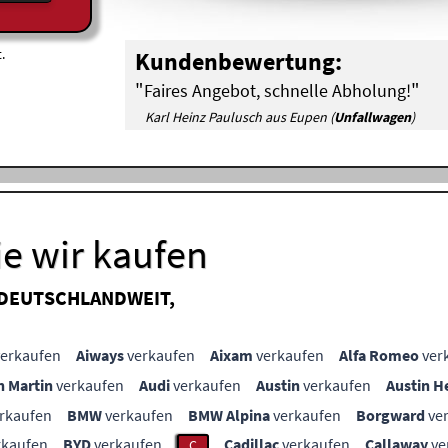
.
Kundenbewertung:
"
"
Faires Angebot, schnelle Abholung!
Karl Heinz Paulusch aus Eupen (
Unfallwagen
)
e wir kaufen
 DEUTSCHLANDWEIT,
erkaufen
Aiways
verkaufen
Aixam
verkaufen
Alfa Romeo
ver
n Martin
verkaufen
Audi
verkaufen
Austin
verkaufen
Austin H
rkaufen
BMW
verkaufen
BMW Alpina
verkaufen
Borgward
ve
rkaufen
BYD
verkaufen
Cadillac
verkaufen
Callaway
ve
C