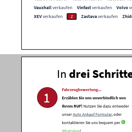
Vauxhall
verkaufen
Vinfast
verkaufen
Volvo
v
XEV
verkaufen
Zastava
verkaufen
Zhid
Z
In
drei Schritt
Fahrzeugbewertung...
1
Erzählen Sie uns unverbindlich von
Ihrem RUF!
Nutzen Sie dazu entweder
unser
Auto Ankauf Formular
, oder
kontaktieren Sie uns bequem per
WhatsApp
!