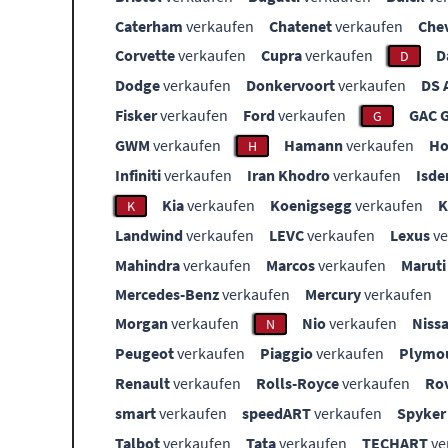
Caterham
verkaufen
Chatenet
verkaufen
Che
Corvette
verkaufen
Cupra
verkaufen
D
D
Dodge
verkaufen
Donkervoort
verkaufen
DS 
Fisker
verkaufen
Ford
verkaufen
GAC 
G
GWM
verkaufen
Hamann
verkaufen
Ho
H
Infiniti
verkaufen
Iran Khodro
verkaufen
Isde
Kia
verkaufen
Koenigsegg
verkaufen
K
Landwind
verkaufen
LEVC
verkaufen
Lexus
ve
Mahindra
verkaufen
Marcos
verkaufen
Maruti
Mercedes-Benz
verkaufen
Mercury
verkaufen
Morgan
verkaufen
Nio
verkaufen
Niss
N
Peugeot
verkaufen
Piaggio
verkaufen
Plymo
Renault
verkaufen
Rolls-Royce
verkaufen
Ro
smart
verkaufen
speedART
verkaufen
Spyker
Talbot
verkaufen
Tata
verkaufen
TECHART
ve