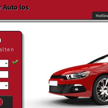
r Auto los
Hotlin
n
alten