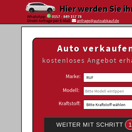
Hier werden Sie ih
WhatsApp:
0157 - 849 157 78
Direkt Anfrage per E-Mail:
anfrage@autoabkauf.de
Auto verkaufe
kostenloses
Angebot erh
Marke:
Modell:
Kraftstoff:
WEITER MIT SCHRITT
1