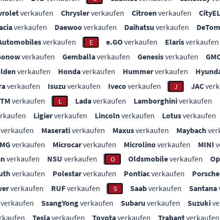
vrolet
verkaufen
Chrysler
verkaufen
Citroen
verkaufen
CityE
acia
verkaufen
Daewoo
verkaufen
Daihatsu
verkaufen
DeTom
Automobiles
verkaufen
e.GO
verkaufen
Elaris
verkaufen
E
Gonow
verkaufen
Gemballa
verkaufen
Genesis
verkaufen
GM
lden
verkaufen
Honda
verkaufen
Hummer
verkaufen
Hyunda
ra
verkaufen
Isuzu
verkaufen
Iveco
verkaufen
JAC
verk
J
KTM
verkaufen
Lada
verkaufen
Lamborghini
verkaufen
L
rkaufen
Ligier
verkaufen
Lincoln
verkaufen
Lotus
verkaufen
verkaufen
Maserati
verkaufen
Maxus
verkaufen
Maybach
ver
MG
verkaufen
Microcar
verkaufen
Microlino
verkaufen
MINI
v
an
verkaufen
NSU
verkaufen
Oldsmobile
verkaufen
Op
O
uth
verkaufen
Polestar
verkaufen
Pontiac
verkaufen
Porsche
ver
verkaufen
RUF
verkaufen
Saab
verkaufen
Santana
S
verkaufen
SsangYong
verkaufen
Subaru
verkaufen
Suzuki
ve
rkaufen
Tesla
verkaufen
Toyota
verkaufen
Trabant
verkaufen