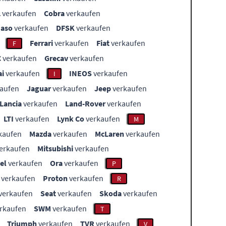
L
verkaufen
Cobra
verkaufen
aso
verkaufen
DFSK
verkaufen
Ferrari
verkaufen
Fiat
verkaufen
F
C
verkaufen
Grecav
verkaufen
i
verkaufen
INEOS
verkaufen
I
aufen
Jaguar
verkaufen
Jeep
verkaufen
Lancia
verkaufen
Land-Rover
verkaufen
LTI
verkaufen
Lynk Co
verkaufen
M
kaufen
Mazda
verkaufen
McLaren
verkaufen
erkaufen
Mitsubishi
verkaufen
el
verkaufen
Ora
verkaufen
P
verkaufen
Proton
verkaufen
R
verkaufen
Seat
verkaufen
Skoda
verkaufen
rkaufen
SWM
verkaufen
T
Triumph
verkaufen
TVR
verkaufen
V