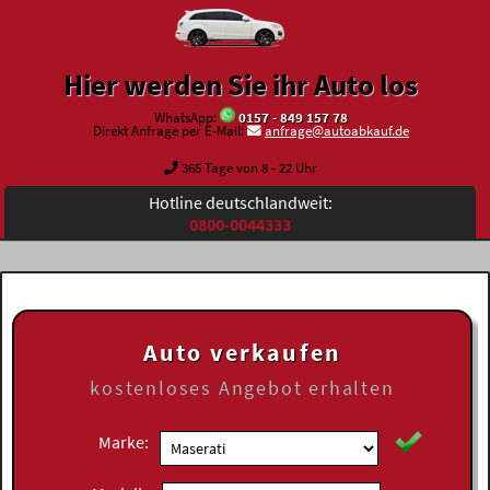
Hier werden Sie ihr Auto los
WhatsApp:
0157 - 849 157 78
Direkt Anfrage per E-Mail:
anfrage@autoabkauf.de
365 Tage von 8 - 22 Uhr
Hotline deutschlandweit:
0800-0044333
Auto verkaufen
kostenloses
Angebot erhalten
Marke: