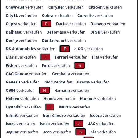
Chevrolet
verkaufen
Chrysler
verkaufen
Citroen
verkaufen
CityEL
verkaufen
Cobra
verkaufen
Corvette
verkaufen
Cupra
verkaufen
D
Dacia
verkaufen
Daewoo
verkaufen
Daihatsu
verkaufen
DeTomaso
verkaufen
DFSK
verkaufen
Dodge
verkaufen
Donkervoort
verkaufen
DS Automobiles
verkaufen
E
e.GO
verkaufen
Elaris
verkaufen
F
Ferrari
verkaufen
Fiat
verkaufen
Fisker
verkaufen
Ford
verkaufen
G
GAC Gonow
verkaufen
Gemballa
verkaufen
Genesis
verkaufen
GMC
verkaufen
Grecav
verkaufen
GWM
verkaufen
H
Hamann
verkaufen
Holden
verkaufen
Honda
verkaufen
Hummer
verkaufen
Hyundai
verkaufen
I
INEOS
verkaufen
Infiniti
verkaufen
Iran Khodro
verkaufen
Isdera
verkaufen
Isuzu
verkaufen
Iveco
verkaufen
J
JAC
verkaufen
Jaguar
verkaufen
Jeep
verkaufen
K
Kia
verkaufen