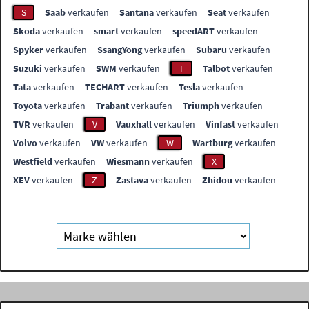
S
Saab
verkaufen
Santana
verkaufen
Seat
verkaufen
Skoda
verkaufen
smart
verkaufen
speedART
verkaufen
Spyker
verkaufen
SsangYong
verkaufen
Subaru
verkaufen
Suzuki
verkaufen
SWM
verkaufen
T
Talbot
verkaufen
Tata
verkaufen
TECHART
verkaufen
Tesla
verkaufen
Toyota
verkaufen
Trabant
verkaufen
Triumph
verkaufen
TVR
verkaufen
V
Vauxhall
verkaufen
Vinfast
verkaufen
Volvo
verkaufen
VW
verkaufen
W
Wartburg
verkaufen
Westfield
verkaufen
Wiesmann
verkaufen
X
XEV
verkaufen
Z
Zastava
verkaufen
Zhidou
verkaufen