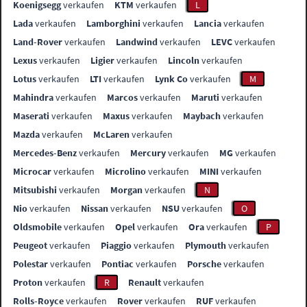
Koenigsegg
verkaufen
KTM
verkaufen
L
Lada
verkaufen
Lamborghini
verkaufen
Lancia
verkaufen
Land-Rover
verkaufen
Landwind
verkaufen
LEVC
verkaufen
Lexus
verkaufen
Ligier
verkaufen
Lincoln
verkaufen
Lotus
verkaufen
LTI
verkaufen
Lynk Co
verkaufen
M
Mahindra
verkaufen
Marcos
verkaufen
Maruti
verkaufen
Maserati
verkaufen
Maxus
verkaufen
Maybach
verkaufen
Mazda
verkaufen
McLaren
verkaufen
Mercedes-Benz
verkaufen
Mercury
verkaufen
MG
verkaufen
Microcar
verkaufen
Microlino
verkaufen
MINI
verkaufen
Mitsubishi
verkaufen
Morgan
verkaufen
N
Nio
verkaufen
Nissan
verkaufen
NSU
verkaufen
O
Oldsmobile
verkaufen
Opel
verkaufen
Ora
verkaufen
P
Peugeot
verkaufen
Piaggio
verkaufen
Plymouth
verkaufen
Polestar
verkaufen
Pontiac
verkaufen
Porsche
verkaufen
Proton
verkaufen
R
Renault
verkaufen
Rolls-Royce
verkaufen
Rover
verkaufen
RUF
verkaufen