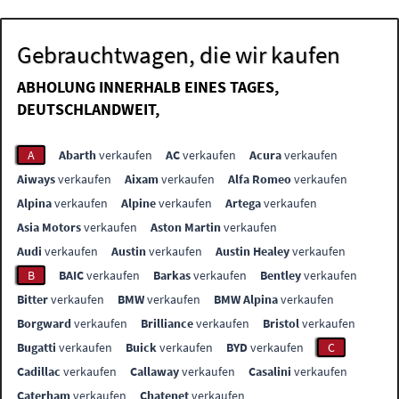
Gebrauchtwagen, die wir kaufen
ABHOLUNG INNERHALB EINES TAGES,
DEUTSCHLANDWEIT,
A
Abarth
verkaufen
AC
verkaufen
Acura
verkaufen
Aiways
verkaufen
Aixam
verkaufen
Alfa Romeo
verkaufen
Alpina
verkaufen
Alpine
verkaufen
Artega
verkaufen
Asia Motors
verkaufen
Aston Martin
verkaufen
Audi
verkaufen
Austin
verkaufen
Austin Healey
verkaufen
B
BAIC
verkaufen
Barkas
verkaufen
Bentley
verkaufen
Bitter
verkaufen
BMW
verkaufen
BMW Alpina
verkaufen
Borgward
verkaufen
Brilliance
verkaufen
Bristol
verkaufen
Bugatti
verkaufen
Buick
verkaufen
BYD
verkaufen
C
Cadillac
verkaufen
Callaway
verkaufen
Casalini
verkaufen
Caterham
verkaufen
Chatenet
verkaufen