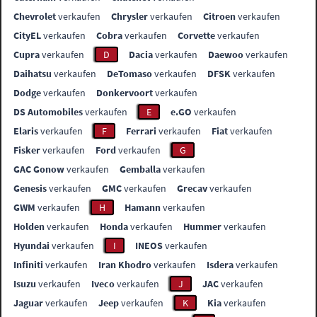
Chevrolet
verkaufen
Chrysler
verkaufen
Citroen
verkaufen
CityEL
verkaufen
Cobra
verkaufen
Corvette
verkaufen
Cupra
verkaufen
D
Dacia
verkaufen
Daewoo
verkaufen
Daihatsu
verkaufen
DeTomaso
verkaufen
DFSK
verkaufen
Dodge
verkaufen
Donkervoort
verkaufen
DS Automobiles
verkaufen
E
e.GO
verkaufen
Elaris
verkaufen
F
Ferrari
verkaufen
Fiat
verkaufen
Fisker
verkaufen
Ford
verkaufen
G
GAC Gonow
verkaufen
Gemballa
verkaufen
Genesis
verkaufen
GMC
verkaufen
Grecav
verkaufen
GWM
verkaufen
H
Hamann
verkaufen
Holden
verkaufen
Honda
verkaufen
Hummer
verkaufen
Hyundai
verkaufen
I
INEOS
verkaufen
Infiniti
verkaufen
Iran Khodro
verkaufen
Isdera
verkaufen
Isuzu
verkaufen
Iveco
verkaufen
J
JAC
verkaufen
Jaguar
verkaufen
Jeep
verkaufen
K
Kia
verkaufen