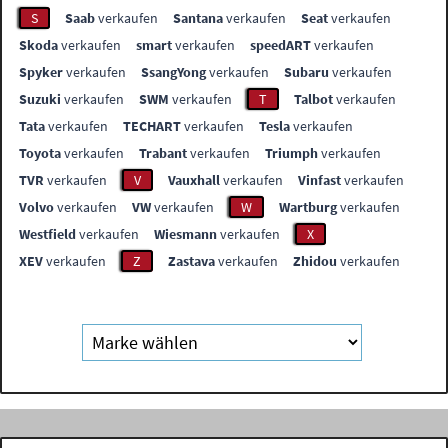
S
Saab
verkaufen
Santana
verkaufen
Seat
verkaufen
Skoda
verkaufen
smart
verkaufen
speedART
verkaufen
Spyker
verkaufen
SsangYong
verkaufen
Subaru
verkaufen
Suzuki
verkaufen
SWM
verkaufen
T
Talbot
verkaufen
Tata
verkaufen
TECHART
verkaufen
Tesla
verkaufen
Toyota
verkaufen
Trabant
verkaufen
Triumph
verkaufen
TVR
verkaufen
V
Vauxhall
verkaufen
Vinfast
verkaufen
Volvo
verkaufen
VW
verkaufen
W
Wartburg
verkaufen
Westfield
verkaufen
Wiesmann
verkaufen
X
XEV
verkaufen
Z
Zastava
verkaufen
Zhidou
verkaufen