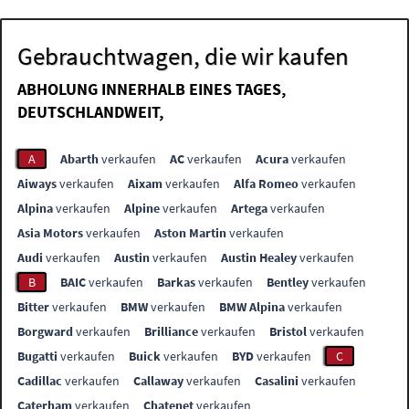
Gebrauchtwagen, die wir kaufen
ABHOLUNG INNERHALB EINES TAGES,
DEUTSCHLANDWEIT,
A
Abarth
verkaufen
AC
verkaufen
Acura
verkaufen
Aiways
verkaufen
Aixam
verkaufen
Alfa Romeo
verkaufen
Alpina
verkaufen
Alpine
verkaufen
Artega
verkaufen
Asia Motors
verkaufen
Aston Martin
verkaufen
Audi
verkaufen
Austin
verkaufen
Austin Healey
verkaufen
B
BAIC
verkaufen
Barkas
verkaufen
Bentley
verkaufen
Bitter
verkaufen
BMW
verkaufen
BMW Alpina
verkaufen
Borgward
verkaufen
Brilliance
verkaufen
Bristol
verkaufen
Bugatti
verkaufen
Buick
verkaufen
BYD
verkaufen
C
Cadillac
verkaufen
Callaway
verkaufen
Casalini
verkaufen
Caterham
verkaufen
Chatenet
verkaufen