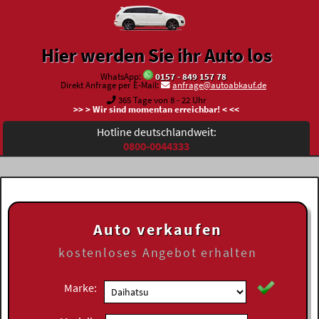
Hier werden Sie ihr Auto los
WhatsApp:
0157 - 849 157 78
Direkt Anfrage per E-Mail:
anfrage@autoabkauf.de
365 Tage von 8 - 22 Uhr
>> > Wir sind momentan erreichbar! < <<
Hotline deutschlandweit:
0800-0044333
Auto verkaufen
kostenloses
Angebot erhalten
Marke: