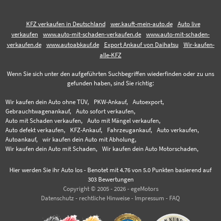
KFZ verkaufen in Deutschland
wer.kauft-mein-auto.de
Auto live
verkaufen
www.auto-mit-schaden-verkaufen.de
www.auto-mit-schaden-
verkaufen.de
www.autoabkauf.de
Export Ankauf von Daihatsu
Wir-kaufen-
alle-KFZ
Wenn Sie sich unter den aufgeführten Suchbegriffen wiederfinden oder zu uns
gefunden haben, sind Sie richtig:
Wir kaufen dein Auto ohne TÜV,
PKW-Ankauf,
Autoexport,
Gebrauchtwagenankauf,
Auto sofort verkaufen,
Auto mit Schaden verkaufen,
Auto mit Mängel verkaufen,
Auto defekt verkaufen,
KFZ-Ankauf,
Fahrzeugankauf,
Auto verkaufen,
Autoankauf,
wir kaufen dein Auto mit Abholung,
Wir kaufen dein Auto mit Schaden,
Wir kaufen dein Auto Motorschaden,
Hier werden Sie ihr Auto los
-
Benotet mit
4.76
von 5.0 Punkten basierend auf
303
Bewertungen
Copyright © 2005 - 2026 - egeMotors
Datenschutz
-
rechtliche Hinweise
-
Impressum
-
FAQ