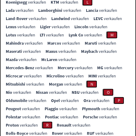
Koenigsegg
verkaufen
KTM
verkaufen
L
Lada
verkaufen
Lamborghini
verkaufen
Lancia
verkaufen
Land-Rover
verkaufen
Landwind
verkaufen
LEVC
verkaufen
Lexus
verkaufen
Ligier
verkaufen
Lincoln
verkaufen
Lotus
verkaufen
LTI
verkaufen
Lynk Co
verkaufen
M
Mahindra
verkaufen
Marcos
verkaufen
Maruti
verkaufen
Maserati
verkaufen
Maxus
verkaufen
Maybach
verkaufen
Mazda
verkaufen
McLaren
verkaufen
Mercedes-Benz
verkaufen
Mercury
verkaufen
MG
verkaufen
Microcar
verkaufen
Microlino
verkaufen
MINI
verkaufen
Mitsubishi
verkaufen
Morgan
verkaufen
N
Nio
verkaufen
Nissan
verkaufen
NSU
verkaufen
O
Oldsmobile
verkaufen
Opel
verkaufen
Ora
verkaufen
P
Peugeot
verkaufen
Piaggio
verkaufen
Plymouth
verkaufen
Polestar
verkaufen
Pontiac
verkaufen
Porsche
verkaufen
Proton
verkaufen
R
Renault
verkaufen
Rolls-Royce
verkaufen
Rover
verkaufen
RUF
verkaufen