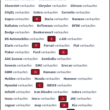
Chevrolet
verkaufen
Chrysler
verkaufen
Citroen
verkaufen
CityEL
verkaufen
Cobra
verkaufen
Corvette
verkaufen
Cupra
verkaufen
D
Dacia
verkaufen
Daewoo
verkaufen
Daihatsu
verkaufen
DeTomaso
verkaufen
DFSK
verkaufen
Dodge
verkaufen
Donkervoort
verkaufen
DS Automobiles
verkaufen
E
e.GO
verkaufen
Elaris
verkaufen
F
Ferrari
verkaufen
Fiat
verkaufen
Fisker
verkaufen
Ford
verkaufen
G
GAC Gonow
verkaufen
Gemballa
verkaufen
Genesis
verkaufen
GMC
verkaufen
Grecav
verkaufen
GWM
verkaufen
H
Hamann
verkaufen
Holden
verkaufen
Honda
verkaufen
Hummer
verkaufen
Hyundai
verkaufen
I
INEOS
verkaufen
Infiniti
verkaufen
Iran Khodro
verkaufen
Isdera
verkaufen
Isuzu
verkaufen
Iveco
verkaufen
J
JAC
verkaufen
Jaguar
verkaufen
Jeep
verkaufen
K
Kia
verkaufen