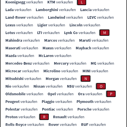
Koenigsegg
verkaufen
KTM
verkaufen
L
Lada
verkaufen
Lamborghini
verkaufen
Lancia
verkaufen
Land-Rover
verkaufen
Landwind
verkaufen
LEVC
verkaufen
Lexus
verkaufen
Ligier
verkaufen
Lincoln
verkaufen
Lotus
verkaufen
LTI
verkaufen
Lynk Co
verkaufen
M
Mahindra
verkaufen
Marcos
verkaufen
Maruti
verkaufen
Maserati
verkaufen
Maxus
verkaufen
Maybach
verkaufen
Mazda
verkaufen
McLaren
verkaufen
Mercedes-Benz
verkaufen
Mercury
verkaufen
MG
verkaufen
Microcar
verkaufen
Microlino
verkaufen
MINI
verkaufen
Mitsubishi
verkaufen
Morgan
verkaufen
N
Nio
verkaufen
Nissan
verkaufen
NSU
verkaufen
O
Oldsmobile
verkaufen
Opel
verkaufen
Ora
verkaufen
P
Peugeot
verkaufen
Piaggio
verkaufen
Plymouth
verkaufen
Polestar
verkaufen
Pontiac
verkaufen
Porsche
verkaufen
Proton
verkaufen
R
Renault
verkaufen
Rolls-Royce
verkaufen
Rover
verkaufen
RUF
verkaufen