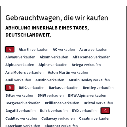
Gebrauchtwagen, die wir kaufen
ABHOLUNG INNERHALB EINES TAGES,
DEUTSCHLANDWEIT,
A
Abarth
verkaufen
AC
verkaufen
Acura
verkaufen
Aiways
verkaufen
Aixam
verkaufen
Alfa Romeo
verkaufen
Alpina
verkaufen
Alpine
verkaufen
Artega
verkaufen
Asia Motors
verkaufen
Aston Martin
verkaufen
Audi
verkaufen
Austin
verkaufen
Austin Healey
verkaufen
B
BAIC
verkaufen
Barkas
verkaufen
Bentley
verkaufen
Bitter
verkaufen
BMW
verkaufen
BMW Alpina
verkaufen
Borgward
verkaufen
Brilliance
verkaufen
Bristol
verkaufen
Bugatti
verkaufen
Buick
verkaufen
BYD
verkaufen
C
Cadillac
verkaufen
Callaway
verkaufen
Casalini
verkaufen
Caterham
verkaufen
Chatenet
verkaufen