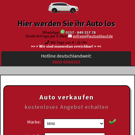
Hier werden Sie ihr Auto los
WhatsApp:
0157 - 849 157 78
Direkt Anfrage per E-Mail:
anfrage@autoabkauf.de
365 Tage von 8 - 22 Uhr
>> > Wir sind momentan erreichbar! < <<
Hotline deutschlandweit:
0800-0044333
Auto verkaufen
kostenloses
Angebot erhalten
Marke: