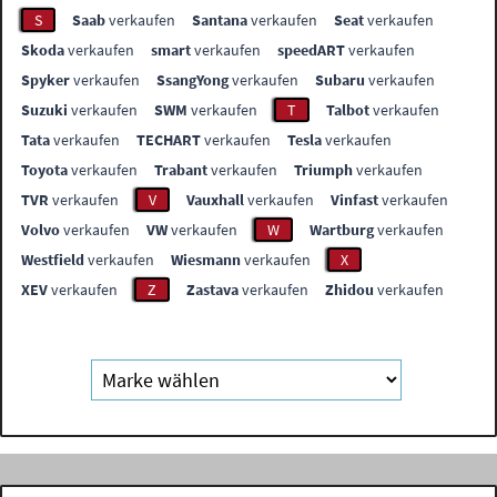
S
Saab
verkaufen
Santana
verkaufen
Seat
verkaufen
Skoda
verkaufen
smart
verkaufen
speedART
verkaufen
Spyker
verkaufen
SsangYong
verkaufen
Subaru
verkaufen
Suzuki
verkaufen
SWM
verkaufen
T
Talbot
verkaufen
Tata
verkaufen
TECHART
verkaufen
Tesla
verkaufen
Toyota
verkaufen
Trabant
verkaufen
Triumph
verkaufen
TVR
verkaufen
V
Vauxhall
verkaufen
Vinfast
verkaufen
Volvo
verkaufen
VW
verkaufen
W
Wartburg
verkaufen
Westfield
verkaufen
Wiesmann
verkaufen
X
XEV
verkaufen
Z
Zastava
verkaufen
Zhidou
verkaufen