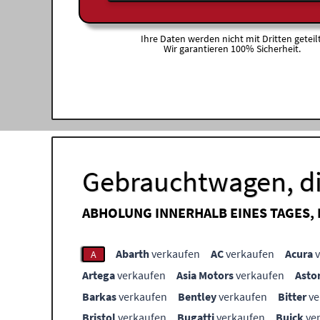
Ihre Daten werden nicht mit Dritten geteilt
Wir garantieren 100% Sicherheit.
Gebrauchtwagen, di
ABHOLUNG INNERHALB EINES TAGES,
Abarth
verkaufen
AC
verkaufen
Acura
v
A
Artega
verkaufen
Asia Motors
verkaufen
Asto
Barkas
verkaufen
Bentley
verkaufen
Bitter
ve
Bristol
verkaufen
Bugatti
verkaufen
Buick
ve