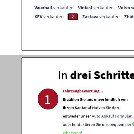
Vauxhall
verkaufen
Vinfast
verkaufen
Volvo
v
XEV
verkaufen
Zastava
verkaufen
Zhid
Z
In
drei Schritt
Fahrzeugbewertung...
1
Erzählen Sie uns unverbindlich von
Ihrem Santana!
Nutzen Sie dazu
entweder unser
Auto Ankauf Formular
,
oder kontaktieren Sie uns bequem per
WhatsApp
!