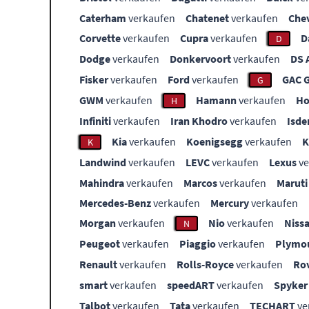
Caterham
verkaufen
Chatenet
verkaufen
Che
Corvette
verkaufen
Cupra
verkaufen
D
D
Dodge
verkaufen
Donkervoort
verkaufen
DS 
Fisker
verkaufen
Ford
verkaufen
GAC 
G
GWM
verkaufen
Hamann
verkaufen
Ho
H
Infiniti
verkaufen
Iran Khodro
verkaufen
Isde
Kia
verkaufen
Koenigsegg
verkaufen
K
Landwind
verkaufen
LEVC
verkaufen
Lexus
ve
Mahindra
verkaufen
Marcos
verkaufen
Maruti
Mercedes-Benz
verkaufen
Mercury
verkaufen
Morgan
verkaufen
Nio
verkaufen
Niss
N
Peugeot
verkaufen
Piaggio
verkaufen
Plymo
Renault
verkaufen
Rolls-Royce
verkaufen
Ro
smart
verkaufen
speedART
verkaufen
Spyker
Talbot
verkaufen
Tata
verkaufen
TECHART
ve