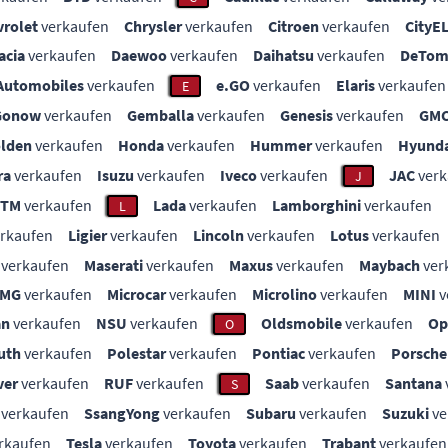
vrolet
verkaufen
Chrysler
verkaufen
Citroen
verkaufen
CityE
acia
verkaufen
Daewoo
verkaufen
Daihatsu
verkaufen
DeTom
Automobiles
verkaufen
e.GO
verkaufen
Elaris
verkaufen
E
Gonow
verkaufen
Gemballa
verkaufen
Genesis
verkaufen
GM
lden
verkaufen
Honda
verkaufen
Hummer
verkaufen
Hyunda
ra
verkaufen
Isuzu
verkaufen
Iveco
verkaufen
JAC
verk
J
KTM
verkaufen
Lada
verkaufen
Lamborghini
verkaufen
L
rkaufen
Ligier
verkaufen
Lincoln
verkaufen
Lotus
verkaufen
verkaufen
Maserati
verkaufen
Maxus
verkaufen
Maybach
ver
MG
verkaufen
Microcar
verkaufen
Microlino
verkaufen
MINI
v
an
verkaufen
NSU
verkaufen
Oldsmobile
verkaufen
Op
O
uth
verkaufen
Polestar
verkaufen
Pontiac
verkaufen
Porsche
ver
verkaufen
RUF
verkaufen
Saab
verkaufen
Santana
S
verkaufen
SsangYong
verkaufen
Subaru
verkaufen
Suzuki
ve
rkaufen
Tesla
verkaufen
Toyota
verkaufen
Trabant
verkaufen