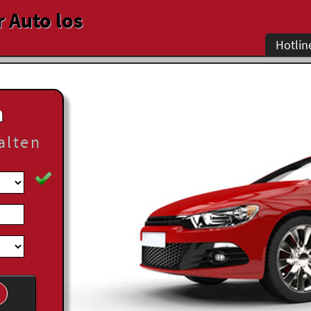
r Auto los
Hotlin
n
alten