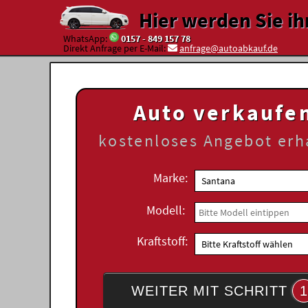
Hier werden Sie ih
WhatsApp:
0157 - 849 157 78
Direkt Anfrage per E-Mail:
anfrage@autoabkauf.de
Auto verkaufe
kostenloses
Angebot erh
Marke:
Modell:
Kraftstoff:
WEITER MIT SCHRITT
1