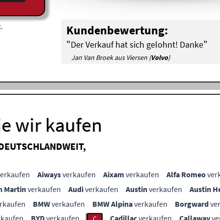
.
Kundenbewertung:
"
"
Der Verkauf hat sich gelohnt! Danke
Jan Van Broek aus Viersen (
Volvo
)
e wir kaufen
 DEUTSCHLANDWEIT,
erkaufen
Aiways
verkaufen
Aixam
verkaufen
Alfa Romeo
ver
n Martin
verkaufen
Audi
verkaufen
Austin
verkaufen
Austin H
rkaufen
BMW
verkaufen
BMW Alpina
verkaufen
Borgward
ve
rkaufen
BYD
verkaufen
Cadillac
verkaufen
Callaway
ve
C