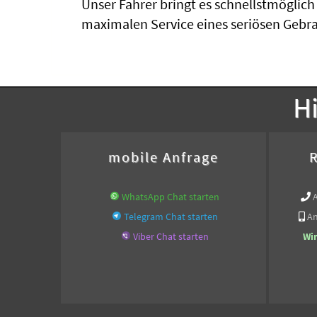
Unser Fahrer bringt es schnellstmöglic
maximalen Service eines seriösen Gebr
Hi
mobile Anfrage
R
WhatsApp Chat starten
Telegram Chat starten
An
Viber Chat starten
Wi