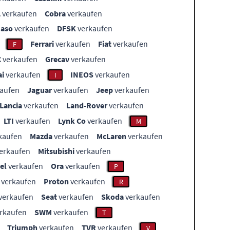
L
verkaufen
Cobra
verkaufen
aso
verkaufen
DFSK
verkaufen
Ferrari
verkaufen
Fiat
verkaufen
F
C
verkaufen
Grecav
verkaufen
i
verkaufen
INEOS
verkaufen
I
aufen
Jaguar
verkaufen
Jeep
verkaufen
Lancia
verkaufen
Land-Rover
verkaufen
LTI
verkaufen
Lynk Co
verkaufen
M
kaufen
Mazda
verkaufen
McLaren
verkaufen
erkaufen
Mitsubishi
verkaufen
el
verkaufen
Ora
verkaufen
P
verkaufen
Proton
verkaufen
R
verkaufen
Seat
verkaufen
Skoda
verkaufen
rkaufen
SWM
verkaufen
T
Triumph
verkaufen
TVR
verkaufen
V