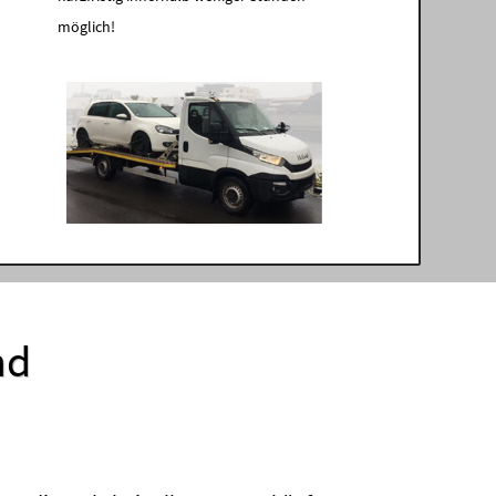
möglich!
nd