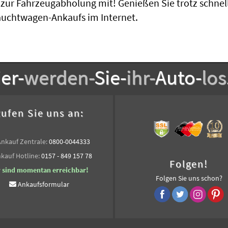
h zur Fahrzeugabholung mit! Genießen Sie trotz schne
auchtwagen-Ankaufs im Internet.
er-
werden-
Sie-
ihr-
Auto-
los
ufen Sie uns an:
Ankauf Zentrale:
0800-0044333
kauf Hotline:
0157 - 849 157 78
Folgen!
r sind momentan erreichbar!
Folgen Sie uns schon?
Ankaufsformular